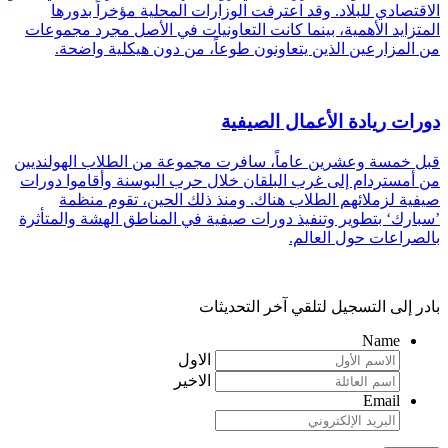
الاقتصادي للبلاد. وقد اعترفت الوزارات المحلية مؤخراً بدورها
المتزايد الأهمية، بينما كانت التعاونيات في الأصل مجرد مجموعات
من المزارعين الذين يتعاونون طوعاً، من دون هيكلية واضحة.
دورات ريادة الأعمال الصيفية
قبل خمسة وعشرين عاماً، سافرت مجموعة من الطلاب الهولنديين
من أمستردام إلى غرب البلقان خلال حرب البوسنة وأقاموا دورات
صيفية لزملائهم الطلاب هناك. ومنذ ذلك الحين، تقوم منظمة
’سبارك‘ بتطوير وتنفيذ دورات صيفية في المناطق الهشة والمتأثرة
بالصراعات حول العالم.
بادر إلى التسجيل لتلقي آخر التحديثات
Name
الاول
الاخير
Email