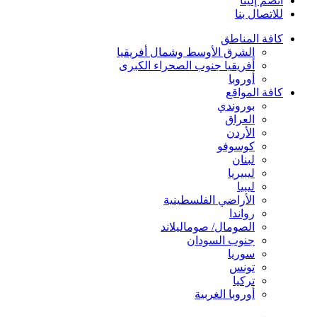
انضم إلينا
للاتصال بنا
كافة المناطق
الشرق الأوسط وشمال أفريقيا
أفريقيا جنوب الصحراء الكبرى
أوروبا
كافة المواقع
بوروندي
العراق
الأردن
كوسوفو
لبنان
ليبيريا
ليبيا
الأراضي الفلسطينية
رواندا
الصومال/ صوماليلاند
جنوب السودان
سوريا
تونس
تركيا
أوروبا الغربية