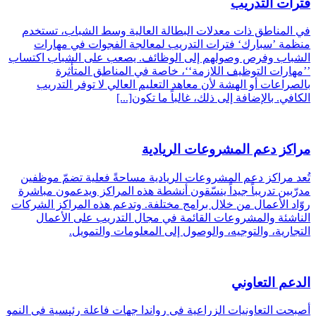
فترات التدريب
في المناطق ذات معدلات البطالة العالية وسط الشباب، تستخدم
منظمة ’سبارك‘ فترات التدريب لمعالجة الفجوات في مهارات
الشباب وفرص وصولهم إلى الوظائف. يصعب على الشباب اكتساب
’’مهارات التوظيف اللازمة‘‘، خاصة في المناطق المتأثرة
بالصراعات أو الهشة لأن معاهد التعليم العالي لا توفر التدريب
الكافي. بالإضافة إلى ذلك، غالباً ما تكون[...]
مراكز دعم المشروعات الريادية
تُعد مراكز دعم المشروعات الريادية مساحةً فعلية تضمّ موظفين
مدرّبين تدريباً جيداً ينسّقون أنشطة هذه المراكز ويدعمون مباشرة
روّاد الأعمال من خلال برامج مختلفة. وتدعم هذه المراكز الشركات
الناشئة والمشروعات القائمة في مجال التدريب على الأعمال
التجارية، والتوجيه، والوصول إلى المعلومات والتمويل.
الدعم التعاوني
أصبحت التعاونيات الزراعية في رواندا جهات فاعلة رئيسية في النمو