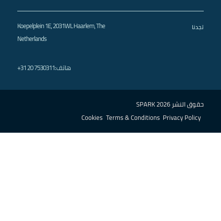
الصحراء
الكبرى
Koepelplein 1E, 2031WL Haarlem, The
تجدنا
أوروبا
Netherlands
+31 20 7530311
هاتف
:
حقوق النشر SPARK 2026
Cookies
Terms & Conditions
Privacy Policy