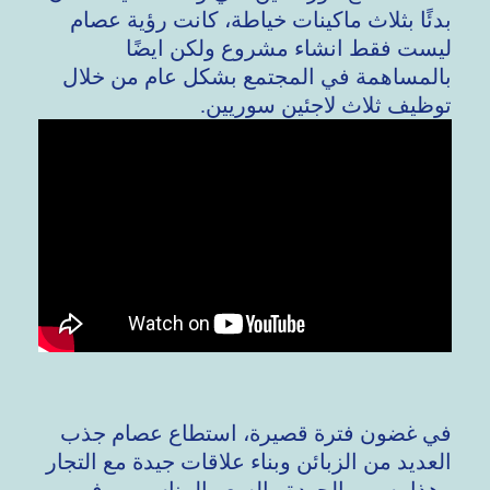
بدئًا بثلاث ماكينات خياطة، كانت رؤية عصام
ليست فقط انشاء مشروع ولكن ايضًا
بالمساهمة في المجتمع بشكل عام من خلال
توظيف ثلاث لاجئين سوريين.
في غضون فترة قصيرة،
استطاع عصام جذب
العديد من الزبائن وبناء علاقات جيدة مع التجار