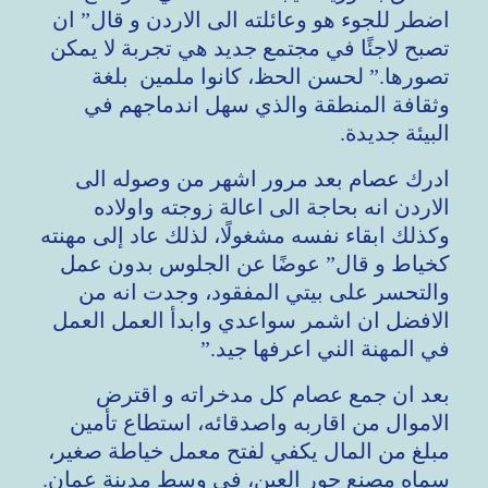
اضطر للجوء هو وعائلته الى الاردن و قال” ان
تصبح لاجئًا في مجتمع جديد هي تجربة لا يمكن
تصورها.” لحسن الحظ، كانوا ملمين بلغة
وثقافة المنطقة والذي سهل اندماجهم في
البيئة جديدة.
ادرك عصام بعد مرور اشهر من وصوله الى
الاردن انه بحاجة الى اعالة زوجته واولاده
وكذلك ابقاء نفسه مشغولًا، لذلك عاد إلى مهنته
كخياط و قال” عوضًا عن الجلوس بدون عمل
والتحسر على بيتي المفقود، وجدت انه من
الافضل ان اشمر سواعدي وابدأ العمل العمل
في المهنة الني اعرفها جيد.”
بعد ان جمع عصام كل مدخراته و اقترض
الاموال من اقاربه واصدقائه، استطاع تأمين
مبلغ من المال يكفي لفتح معمل خياطة صغير،
سماه مصنع حور العين، في وسط مدينة عمان.