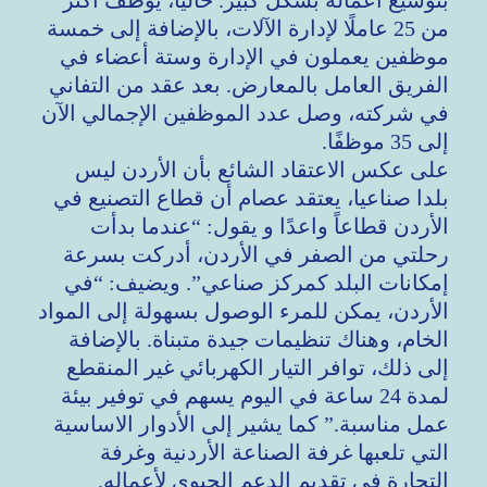
بتوسيع أعماله بشكل كبير. حاليًا، يوظف أكثر
من 25 عاملًا لإدارة الآلات، بالإضافة إلى خمسة
موظفين يعملون في الإدارة وستة أعضاء في
الفريق العامل بالمعارض. بعد عقد من التفاني
في شركته، وصل عدد الموظفين الإجمالي الآن
إلى 35 موظفًا.
على عكس الاعتقاد الشائع بأن الأردن ليس
بلدا صناعيا، يعتقد عصام أن قطاع التصنيع في
الأردن قطاعاً واعدًا و يقول: “عندما بدأت
رحلتي من الصفر في الأردن، أدركت بسرعة
إمكانات البلد كمركز صناعي”. ويضيف: “في
الأردن، يمكن للمرء الوصول بسهولة إلى المواد
الخام، وهناك تنظيمات جيدة متبناة. بالإضافة
إلى ذلك، توافر التيار الكهربائي غير المنقطع
لمدة 24 ساعة في اليوم يسهم في توفير بيئة
عمل مناسبة.” كما يشير إلى الأدوار الاساسية
التي تلعبها غرفة الصناعة الأردنية وغرفة
التجارة في تقديم الدعم الحيوي لأعماله.