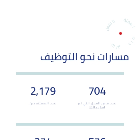
مسارات نحو التوظيف
2,179
704
عدد فرص العمل التي تم
عدد المستفيدين
استحداثها