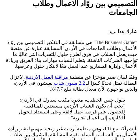
التصميمي بين روّاد الأعمال وطلاب
الجامعات
شارك هذا بريد
“The Business Game” هي مسابقة في التفكير التصميمي بين روّاد
الأعمال وطلاب الجامعات في الأردن. المسابقة عبارة عن منصة
حيث يعمل الطلاب في فرق لطرح حلول للتحديات التي غالبًا ما
تواجهها الشركات الناشئة. يتعلم الشباب مهارات بناء الفريق وريادة
الأعمال وإدارة المشاريع عند العمل معًا لابتكار حلول وعرضها.
وفقًا لبيان صدر مؤخرًا عن منظمة
مراقبة العمل الأردنية
، لا تزال
البطالة تمثل تحديًا كبيرًا لـ
2.2 مليون شاب
يعيشون في الأردن،
والذين يواجهون الآن معدل بطالة يبلغ 47.7٪.
تقول حنين الخطيب، مديرة مكتب سبارك في الأردن:
“يجب أن يكون الشباب الأردني مستعدين للمنافسة
للحصول على فرصة عمل لائقة وعلى استعداد لتحويل
أفكارهم إلى أعمال تجارية”.
بالشراكة مع TTi، وهي منظمة أردنية غير ربحية مهمتها نشر ريادة
الأعمال بين الشباب والنساء، تقوم المسابقة بالتشبيك بين طلاب