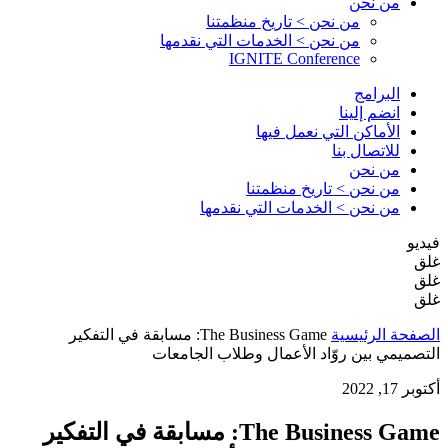
من نحن
من نحن > تاريخ منظمتنا
من نحن > الخدمات التي نقدمها
IGNITE Conference
البرامج
انضم إلينا
الأماكن التي نعمل فيها
للاتصال بنا
من نحن
من نحن > تاريخ منظمتنا
من نحن > الخدمات التي نقدمها
فيديو
غلق
غلق
غلق
الصفحة الرئيسية
The Business Game: مسابقة في التفكير
التصميمي بين روّاد الأعمال وطلاب الجامعات
أكتوبر 17, 2022
The Business Game: مسابقة في التفكير