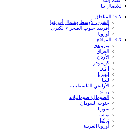
انضم إلينا
للاتصال بنا
كافة المناطق
الشرق الأوسط وشمال أفريقيا
أفريقيا جنوب الصحراء الكبرى
أوروبا
كافة المواقع
بوروندي
العراق
الأردن
كوسوفو
لبنان
ليبيريا
ليبيا
الأراضي الفلسطينية
رواندا
الصومال/ صوماليلاند
جنوب السودان
سوريا
تونس
تركيا
أوروبا الغربية