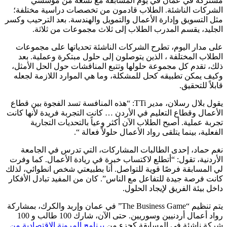
مشتركة في عمان في يوم المسابقة مع تسعة من مؤسسي
الشركات الناشئة. الطلاب قادمون من تخصصات دراسية مختلفة؛
مثل التسويق وإدارة الأعمال والتمويل والهندسة. بعد الترحيب وكسر
الجليد، يقسم المدرب الطلاب إلى ثلاث مجموعات من ثلاثة.
على مدار اليوم، تطرح الشركات الناشئة تحدياتها على مجموعات
الطلاب المختلفة ، الذين يتوصلون إلى حلول مبتكرة وعملية. بعد
ذلك، تقدم كل مجموعة حلولها وتتبع المناقشات حول الحل الأمثل،
وكيف يمكن تطبيقه كحل للمشكلة، وما هي الموارد اللازمة لجعله
قابلاً للتحقيق.
يقول بلال رسلان، مدير TTi: “هذه المنافسة تسد الفجوة بين قطاع
الأعمال وقطاع التعليم في الأردن … كانت التجربة فريدة لأنها كانت
تجربة عملية. أصبح الطلاب الآن أكثر وعياً بالتحديات التجارية
الفعلية، بينما يتلقى رواد الأعمال حلولاً فعالة “.
نغم حماد، إحدى الطالبات المشاركات، التي تدرس في الجامعة
الأردنية، تقول: “أتطلع لاكتساب خبرة في ريادة الأعمال. كما وفرت
لي المسابقة فرصًا قوية للتواصل. أنا بطبيعتي شخص انطوائي، لذلك
كانت فرصة جيدة للتفاعل مع الناس”. كان من المفيد تبادل الأفكار
داخل بيئة الفريق لإيجاد الحلول.
يتم تنظيم “The Business Game” في عمان وإربد والكرك، بمشاركة
رواد أعمال أردنيين وسوريين. حتى الآن، شارك 100 طالب و 100
شركة ناشئة في المسابقة كجزء من
برنامج المرونة الاقتصادية من