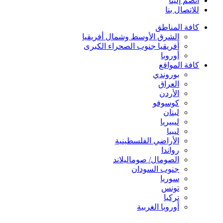
انضم إلينا
للاتصال بنا
كافة المناطق
الشرق الأوسط وشمال أفريقيا
أفريقيا جنوب الصحراء الكبرى
أوروبا
كافة المواقع
بوروندي
العراق
الأردن
كوسوفو
لبنان
ليبيريا
ليبيا
الأراضي الفلسطينية
رواندا
الصومال/ صوماليلاند
جنوب السودان
سوريا
تونس
تركيا
أوروبا الغربية