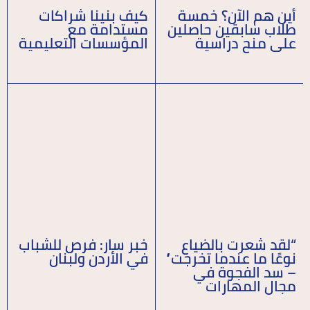
أين هم الآن؟ خمسة
كيف بنينا شراكات
طلاب سابقين حاصلين
مستدامة مع
على منح دراسية
المؤسسات التعليمية
“لقد شعرت بالضياع
خبر سار: فرص للشباب
نوعًا ما عندما تخرجت”
في الأردن ولبنان
– سد الفجوة في
مجال المهارات