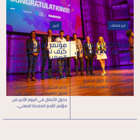
غير مصنف
أخبار
عارضة الأزياء أدريانا
مؤتمر الأطراف 26:
ليما تزور الخرّيجين في
كيف ندعم الشركات
لبنان
الصغيرة والمتوسطة
الحجم (SMEs) لتصبح
قادرة على التكيف مع
عبرت أدريانا ليما, مبديةً تضامنها مع
تغير المناخ
الشعب اللبناني, عن تقديرها
لمؤسسة التعليم فوق الجميع
لتوفيرها فرص التعليم والتوظيف
يحتل التكيّف والتمويل المتعلق به
للشباب الأكثر…
للدول النامية أهمية كبرى على
جدول الأعمال في اليوم الأخير من
مؤتمر الأمم المتحدة المعني…