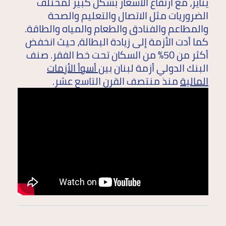
يناير، مع ارتفاع الأسعار بشكل كبير لمختلف
الضروريات مثل الاتصال والتعليم والصحة
والمطاعم والفنادق والطعام والمياه والطاقة.
كما أدت الأزمة إلى زيادة البطالة، حيث انخفض
أكثر من 50٪ من السكان تحت خط الفقر. صنف
البنك الدولي أزمة لبنان ب
ين أسوأ الأزمات
المالية
منذ منتصف القرن التاسع عشر.