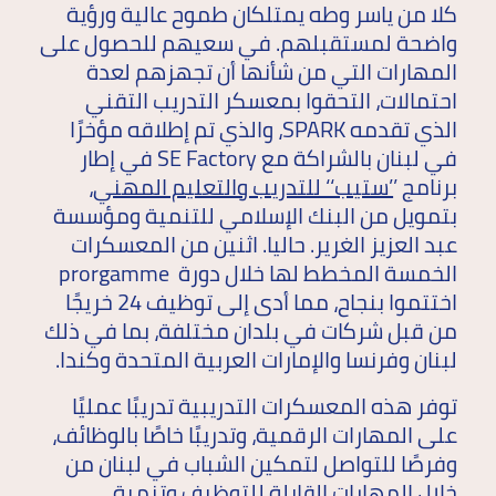
كلا من ياسر وطه يمتلكان طموح عالية ورؤية
واضحة لمستقبلهم. في سعيهم للحصول على
المهارات التي من شأنها أن تجهزهم لعدة
احتمالات، التحقوا بمعسكر التدريب التقني
الذي تقدمه SPARK، والذي تم إطلاقه مؤخرًا
في لبنان بالشراكة مع SE Factory في إطار
برنامج ’
’ستيب‘‘ للتدريب والتعليم المهني
،
بتمويل من البنك الإسلامي للتنمية ومؤسسة
عبد العزيز الغرير. حاليا. اثنين من المعسكرات
الخمسة المخطط لها خلال دورة prorgamme
اختتموا بنجاح، مما أدى إلى توظيف 24 خريجًا
من قبل شركات في بلدان مختلفة، بما في ذلك
لبنان وفرنسا والإمارات العربية المتحدة وكندا.
توفر هذه المعسكرات التدريبية تدريبًا عمليًا
على المهارات الرقمية، وتدريبًا خاصًا بالوظائف،
وفرصًا للتواصل لتمكين الشباب في لبنان من
خلال المهارات القابلة للتوظيف وتنمية