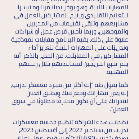
المهارات اللينة. وهو يوفر بديلا مرنا ومتيسرا
للتعليم التقليدي ويتيح للمشاركين العمل في
مشاريعهم، وتلقي تقييمات من المدربين
والموجهين، وربما تأمين فرص عمل أو شراكات.
علاوة على ذلك، يقيم البرنامج مقابلات نموذجية
وتدريبًات على المهارات اللينة لتعزيز أداء
المشاركين في المقابلات. من الجدير بالذكر أنه
يتم تتبع الخريجين لمساعدتهم خلال رحلتهم
المهنية.
كما يقول طه “إنه أكثر من مجرد معسكر تدريب،
إنه يعزز مهاراتك ومعرفتك ويطلق العنان
لقدراتك على أن تكون محترفًا مطلوبًا في سوق
العمل”.
تضمنت هذه الشراكة تنظيم خمسة معسكرات
تدريب من سبتمبر 2022 إلى أغسطس 2023،
بهدف تدريب 90 شابًا وتأمين فرص عمل لما لا