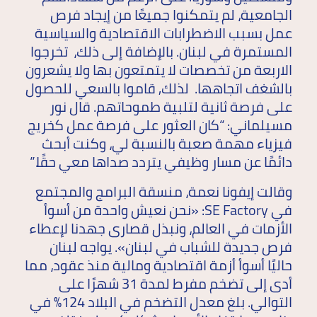
الجامعية، لم يتمكنوا جميعًا من إيجاد فرص
عمل بسبب الاضطرابات الاقتصادية والسياسية
المستمرة في لبنان. بالإضافة إلى ذلك، تخرجوا
الاربعة من تخصصات لا يتمتعون بها ولا يشعرون
بالشغف اتجاهها. لذلك, قاموا بالسعي للحصول
على فرصة ثانية لتلبية طموحاتهم. قال نور
مسيلماني: “كان العثور على فرصة عمل كخريج
فيزياء مهمة صعبة بالنسبة لي، وكنت أبحث
دائمًا عن مسار وظيفي يتردد صداها معي حقًا.”
وقالت إيفونا نعمة، منسقة البرامج والمجتمع
في SE Factory: «نحن نعيش واحدة من أسوأ
الأزمات في العالم، ونبذل قصارى جهدنا لإعطاء
فرص جديدة للشباب في لبنان». يواجه لبنان
حاليًا أسوأ أزمة اقتصادية ومالية منذ عقود، مما
أدى إلى تضخم مفرط لمدة 31 شهرًا على
التوالي. بلغ معدل التضخم في البلاد 124٪ في