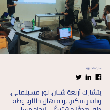
الصحراء
الكبرى
أوروبا
شارك هذا بريد
يتشارك أربعة شبان، نور مسيلماني،
وياسر شكير، ,وامتهال حاللو، وطه
طه، هدفًا مشتركًا – إيجاد مسار