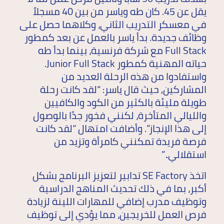
يقل عن 45. كان طه وياسر من بين 40 مسجلاً
في معسكر التدريب الثاني، وكلاهما حصل على
وظائف جديدة. بدأ ياسر بالعمل عن بعد كمطور
Full Stack مع شركة فرنسية، بينما بدأ طه
حياته المهنية كمطور Junior Full Stack.
واستفادوا من هذه الرحلة العديد من
المشاركين, حيث قال ياسر: “لقد كانت رحلة
طويلة مليئة بالكثير من الكود والكافيين
والليالي المتأخرة، لكنني فخور جدًا بالوصول
إلى هذا الإنجاز”. وأضافت امتهال “لقد كانت
فرصة فريدة تمكنني كامرأة وتزيد من
استقلالي..”
اتخذ SE Factory تدابير لتعزيز البرنامج بشكل
أكبر، بما في ذلك تحديث المناهج الدراسية
وتوظيف مدرب إضافي للمهارات اللينة لزيادة
فرص العمل للخريجين، مما يؤدي إلى توظيف