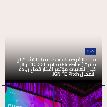
NEWS
فازت الشركة الفلسطينية الناشئة ’’بلو
فلتر‘‘ (BlueFilter) بجائزة 10000 دولار
خلال نهائيات مؤتمر أفكار قطاع ريادة
الأعمال IGNITE Pitch.