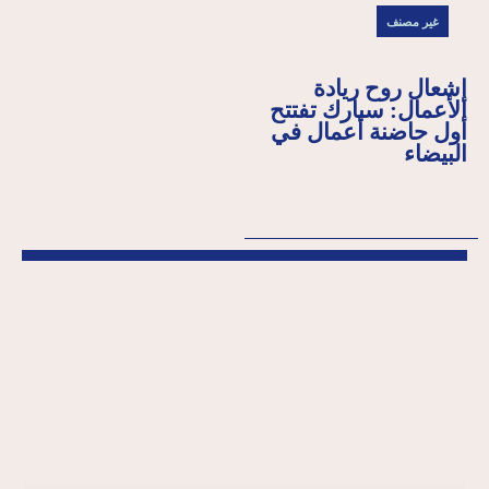
غير مصنف
إشعال روح ريادة
الأعمال: سبارك تفتتح
أول حاضنة أعمال في
البيضاء