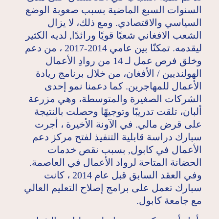
السنوات السبع الماضية بسبب صعوبة الوضع
السياسي والاقتصادي. ومع ذلك، لا يزال
الشعب الافغاني شعبًا قويًا ورائدًا, لديه الكثير
ليقدمه. تمكنّا بين عامي 2014-2017 ، من دعم
وخلق فرص عمل لـ 14 من روادِ الأعمال
الهولنديين / الأفغان، من خلال برنامج ريادة
الأعمال للمهاجرين. كما دعمنا نمو إحدى
الشركات الصغيرة والمتوسطة، وهي مزرعة
ألبان، تلقت تدريبًا وتوجيهًا وحصلت بالنتيجة
على قرض مالي. في الآونة الأخيرة ، أجرت
سبارك دراسة قابلية التنفيذ لفتح مركز دعم
الأعمال في كابول, بسبب نقص خدمات
الحضانة المتاحة لرواد الأعمال في العاصمة.
وفي العقد السابق قبل عام 2014 ، كانت
سبارك تعمل على برامج إصلاح التعليم العالي
مع جامعة كابول.