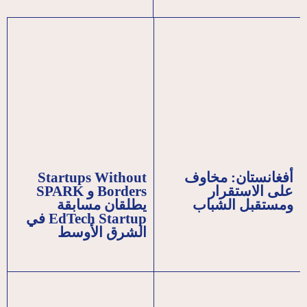
أفغانستان: مخاوف
Startups Without
على الاستقرار
Borders و SPARK
ومستقبل الشباب
يطلقان مسابقة
EdTech Startup في
الشرق الأوسط