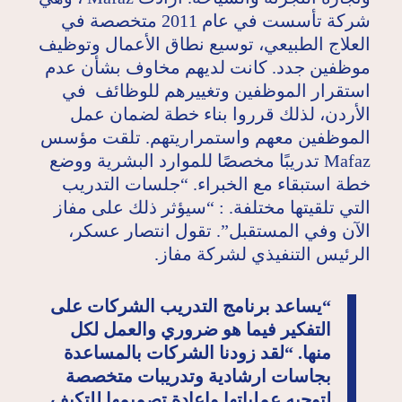
شركة تأسست في عام 2011 متخصصة في
العلاج الطبيعي، توسيع نطاق الأعمال وتوظيف
موظفين جدد. كانت لديهم مخاوف بشأن عدم
استقرار الموظفين وتغييرهم للوظائف في
الأردن، لذلك قرروا بناء خطة لضمان عمل
الموظفين معهم واستمراريتهم. تلقت مؤسس
Mafaz تدريبًا مخصصًا للموارد البشرية ووضع
خطة استبقاء مع الخبراء. “جلسات التدريب
التي تلقيتها مختلفة. : “سيؤثر ذلك على مفاز
الآن وفي المستقبل”. تقول انتصار عسكر،
الرئيس التنفيذي لشركة مفاز.
“يساعد برنامج التدريب الشركات على
التفكير فيما هو ضروري والعمل لكل
منها. “لقد زودنا الشركات بالمساعدة
بجاسات ارشادية وتدريبات متخصصة
لتوجيه عملياتها وإعادة تصميمها للتكيف