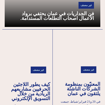
غير مصنف
فن الجداريات في عمان يحتفي برواد
الأعمال اصحاب التطلعات المستدامة.
غير مصنف
غير مصنف
المعنيّون بمنظومة
كيف يطور اللاجئين
الشركات الناشئة
الحرفيين مشاريعهم
يلتقون في عمان
الريادية من خلال
التسويق الإلكتروني
في 20 و21 فبراير/شباط، جمعت