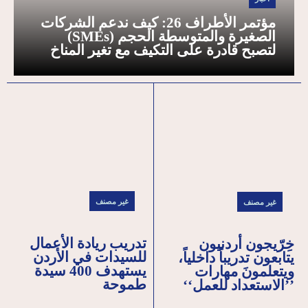
مؤتمر الأطراف 26: كيف ندعم الشركات
الصغيرة والمتوسطة الحجم (SMEs)
لتصبح قادرة على التكيف مع تغير المناخ
غير مصنف
غير مصنف
تدريب ريادة الأعمال
خِرّيجون أردنيون
للسيدات في الأردن
يتابعون تدريباً داخلياً،
يستهدف 400 سيدة
ويتعلمونَ مهارات
طموحة
’’الاستعداد للعمل‘‘