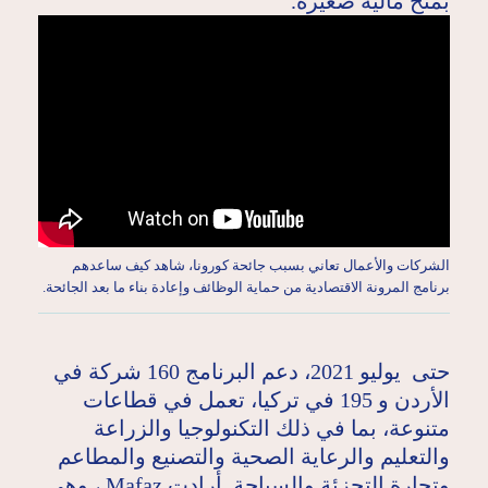
بمنح مالية صغيرة.
الشركات والأعمال تعاني بسبب جائحة كورونا، شاهد كيف ساعدهم
برنامج المرونة الاقتصادية من حماية الوظائف وإعادة بناء ما بعد الجائحة.
حتى يوليو 2021، دعم البرنامج 160 شركة في
الأردن و 195 في تركيا، تعمل في قطاعات
متنوعة، بما في ذلك التكنولوجيا والزراعة
والتعليم والرعاية الصحية والتصنيع والمطاعم
وتجارة التجزئة والسياحة. أرادت Mafaz ، وهي