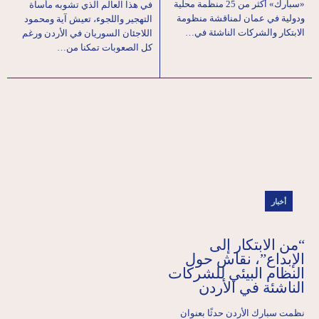
«سبارك» أكثر من 25 منظمة محلية
في هذا العالم الذي تشوبه مأساة
ودولية في عمان لمناقشة منظومة
التهجير واللجوء، تعيش آية ومحمود
الابتكار والشركات الناشئة في…
اللاجئان السوريان في الأردن ورغم
كل الصعوبات تمكنا من…
أخبار
“من الابتكار إلى
الإبداع”، نقاش حول
النظام البيئي للشركات
الناشئة في الأردن
نظمت سبارك الأردن حدثًا بعنوان